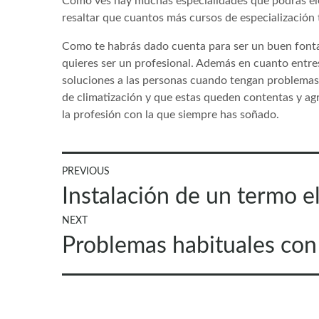
Como ves hay muchas especialidades que podrás ele
resaltar que cuantos más cursos de especialización
Como te habrás dado cuenta para ser un buen fontan
quieres ser un profesional. Además en cuanto entres 
soluciones a las personas cuando tengan problemas 
de climatización y que estas queden contentas y agra
la profesión con la que siempre has soñado.
Navegación
PREVIOUS
Previous
Instalación de un termo e
de
post:
NEXT
entradas
Next
Problemas habituales con 
post: