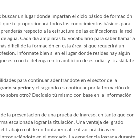
 buscar un lugar donde impartan el ciclo básico de formación
 el que te proporcionará todos los conocimientos básicos para
aprenderás respecto a la estructura de las edificaciones, la red
s de agua. Cada día ampliarás tu vocabulario para saber llamar a
s difícil de la formación en esta área, sí que requerirá un
fesión. Infórmate bien si en el lugar donde resides hay algún
que esto no te detenga en tu ambición de estudiar y trasládate
bilidades para continuar adentrándote en el sector de la
grado superior
y el segundo es continuar por la formación de
uno sobre otro? Decídelo tú mismo con base en la información
 de la presentación de una prueba de ingreso, en tanto que con
ma escalonada lograr la titulación. Una ventaja del grado
l trabajo real de un fontanero al realizar prácticas en
e introduciéndote en el mercado. La experiencia lograda durante