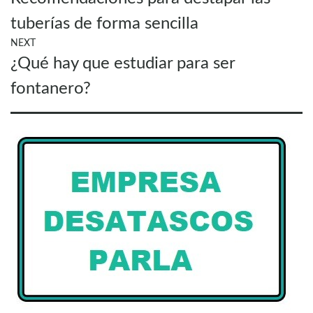
post:
entradas
tuberías de forma sencilla
NEXT
Next
¿Qué hay que estudiar para ser
post:
fontanero?